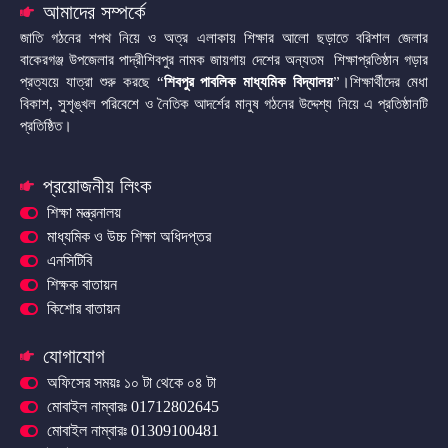
আমাদের সম্পর্কে
জাতি গঠনের শপথ নিয়ে ও অত্র এলাকায় শিক্ষার আলো ছড়াতে বরিশাল জেলার
বাকেরগঞ্জ উপজেলার পাদ্রীশিবপুর নামক জায়গায় দেশের অন্যতম শিক্ষাপ্রতিষ্ঠান গড়ার
প্রত্যয়ে যাত্রা শুরু করছে “
শিবপুর পাবলিক মাধ্যমিক বিদ্যালয়
”।শিক্ষার্থীদের মেধা
বিকাশ, সুশৃঙ্খল পরিবেশে ও নৈতিক আদর্শের মানুষ গঠনের উদ্দেশ্য নিয়ে এ প্রতিষ্ঠানটি
প্রতিষ্ঠিত।
প্রয়োজনীয় লিংক
শিক্ষা মন্ত্রনালয়
মাধ্যমিক ও উচ্চ শিক্ষা অধিদপ্তর
এনসিটিবি
শিক্ষক বাতায়ন
কিশোর বাতায়ন
যোগাযোগ
অফিসের সময়ঃ ১০ টা থেকে ০৪ টা
মোবাইল নাম্বারঃ 01712802645
মোবাইল নাম্বারঃ 01309100481