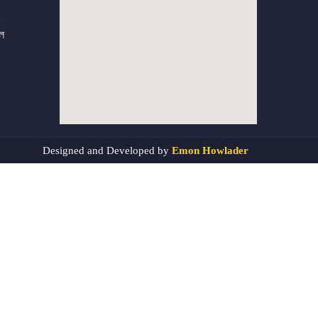
াল
Designed and Developed by
Emon Howlader