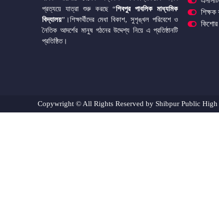
এনসিটি
প্রত্যয়ে যাত্রা শুরু করছে “
শিবপুর পাবলিক মাধ্যমিক
শিক্ষক
বিদ্যালয়
”।শিক্ষার্থীদের মেধা বিকাশ, সুশৃঙ্খল পরিবেশে ও
কিশোর 
নৈতিক আদর্শের মানুষ গঠনের উদ্দেশ্য নিয়ে এ প্রতিষ্ঠানটি
প্রতিষ্ঠিত।
Copywright © All Rights Reserved by Shibpur Public High