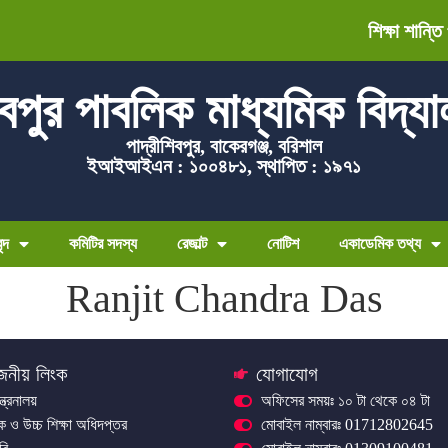
শিক্ষা শান্তি
বপুর পাবলিক মাধ্যমিক বিদ্য
পাদ্রীশিবপুর, বাকেরগঞ্জ, বরিশাল
ইআইআইএন : ১০০৪৮১, স্থাপিত : ১৯৭১
ন্দ
কমিটির সদস্য
রেজাল্ট
নোটিশ
একাডেমিক তথ্য
Ranjit Chandra Das
জনীয় লিংক
যোগাযোগ
ন্ত্রনালয়
অফিসের সময়ঃ ১০ টা থেকে ০৪ টা
িক ও উচ্চ শিক্ষা অধিদপ্তর
মোবাইল নাম্বারঃ 01712802645