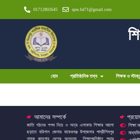
01712802645
spss.bd71@gmail.com
শি
হোম
প্রাতিষ্ঠানিক তথ্য
শিক্ষক ও স্টাফবৃ
আমাদের সম্পর্কে
প্রয়ো
জাতি গঠনের শপথ নিয়ে ও অত্র এলাকায় শিক্ষার আলো
শিক্ষা ম
ছড়াতে বরিশাল জেলার বাকেরগঞ্জ উপজেলার পাদ্রীশিবপুর
মাধ্যম
নামক জায়গায় দেশের অন্যতম শিক্ষাপ্রতিষ্ঠান গড়ার