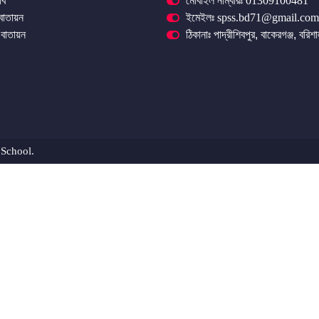
বি
মোবাইল নাম্বারঃ 01309100481
 বাতায়ন
ইমেইলঃ spss.bd71@gmail.com
বাতায়ন
ঠিকানাঃ পাদ্রীশিবপুর, বাকেরগঞ্জ, বরিশ
 School.