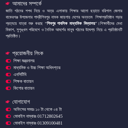
আমাদের সম্পর্কে
জাতি গঠনের শপথ নিয়ে ও অত্র এলাকায় শিক্ষার আলো ছড়াতে বরিশাল জেলার
বাকেরগঞ্জ উপজেলার পাদ্রীশিবপুর নামক জায়গায় দেশের অন্যতম শিক্ষাপ্রতিষ্ঠান গড়ার
প্রত্যয়ে যাত্রা শুরু করছে “
শিবপুর পাবলিক মাধ্যমিক বিদ্যালয়
”।শিক্ষার্থীদের মেধা
বিকাশ, সুশৃঙ্খল পরিবেশে ও নৈতিক আদর্শের মানুষ গঠনের উদ্দেশ্য নিয়ে এ প্রতিষ্ঠানটি
প্রতিষ্ঠিত।
প্রয়োজনীয় লিংক
শিক্ষা মন্ত্রনালয়
মাধ্যমিক ও উচ্চ শিক্ষা অধিদপ্তর
এনসিটিবি
শিক্ষক বাতায়ন
কিশোর বাতায়ন
যোগাযোগ
অফিসের সময়ঃ ১০ টা থেকে ০৪ টা
মোবাইল নাম্বারঃ 01712802645
মোবাইল নাম্বারঃ 01309100481