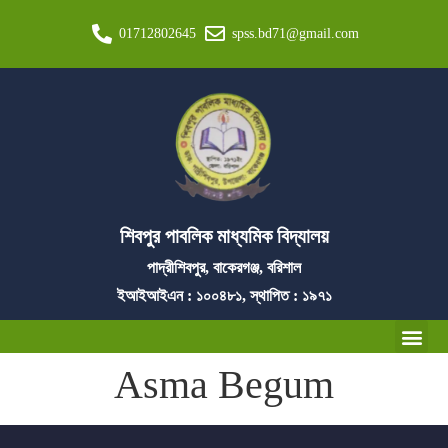
01712802645
spss.bd71@gmail.com
শিবপুর পাবলিক মাধ্যমিক বিদ্যালয়
পাদ্রীশিবপুর, বাকেরগঞ্জ, বরিশাল
ইআইআইএন : ১০০৪৮১, স্থাপিত : ১৯৭১
Asma Begum