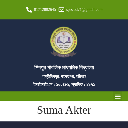
01712802645
spss.bd71@gmail.com
শিবপুর পাবলিক মাধ্যমিক বিদ্যালয়
পাদ্রীশিবপুর, বাকেরগঞ্জ, বরিশাল
ইআইআইএন : ১০০৪৮১, স্থাপিত : ১৯৭১
Suma Akter