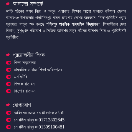
আমাদের সম্পর্কে
জাতি গঠনের শপথ নিয়ে ও অত্র এলাকায় শিক্ষার আলো ছড়াতে বরিশাল জেলার
বাকেরগঞ্জ উপজেলার পাদ্রীশিবপুর নামক জায়গায় দেশের অন্যতম শিক্ষাপ্রতিষ্ঠান গড়ার
প্রত্যয়ে যাত্রা শুরু করছে “
শিবপুর পাবলিক মাধ্যমিক বিদ্যালয়
”।শিক্ষার্থীদের মেধা
বিকাশ, সুশৃঙ্খল পরিবেশে ও নৈতিক আদর্শের মানুষ গঠনের উদ্দেশ্য নিয়ে এ প্রতিষ্ঠানটি
প্রতিষ্ঠিত।
প্রয়োজনীয় লিংক
শিক্ষা মন্ত্রনালয়
মাধ্যমিক ও উচ্চ শিক্ষা অধিদপ্তর
এনসিটিবি
শিক্ষক বাতায়ন
কিশোর বাতায়ন
যোগাযোগ
অফিসের সময়ঃ ১০ টা থেকে ০৪ টা
মোবাইল নাম্বারঃ 01712802645
মোবাইল নাম্বারঃ 01309100481