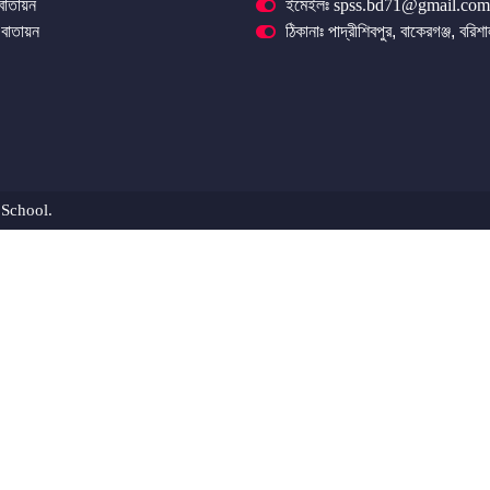
 বাতায়ন
ইমেইলঃ spss.bd71@gmail.com
বাতায়ন
ঠিকানাঃ পাদ্রীশিবপুর, বাকেরগঞ্জ, বরিশ
 School.