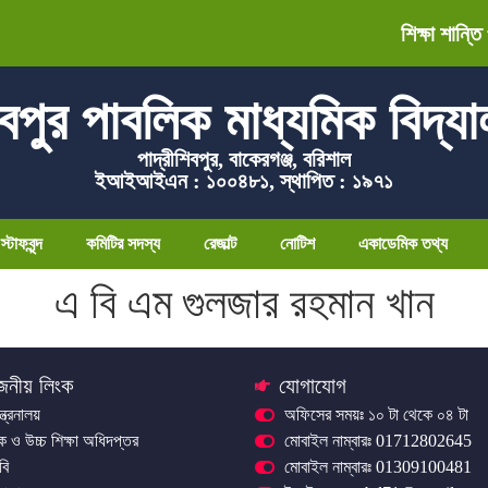
শিক্ষা শান্তি
বপুর পাবলিক মাধ্যমিক বিদ্য
পাদ্রীশিবপুর, বাকেরগঞ্জ, বরিশাল
ইআইআইএন : ১০০৪৮১, স্থাপিত : ১৯৭১
্টাফবৃন্দ
কমিটির সদস্য
রেজাল্ট
নোটিশ
একাডেমিক তথ্য
এ বি এম গুলজার রহমান খান
জনীয় লিংক
যোগাযোগ
ন্ত্রনালয়
অফিসের সময়ঃ ১০ টা থেকে ০৪ টা
িক ও উচ্চ শিক্ষা অধিদপ্তর
মোবাইল নাম্বারঃ 01712802645
বি
মোবাইল নাম্বারঃ 01309100481