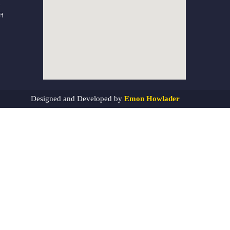
াল
Designed and Developed by
Emon Howlader