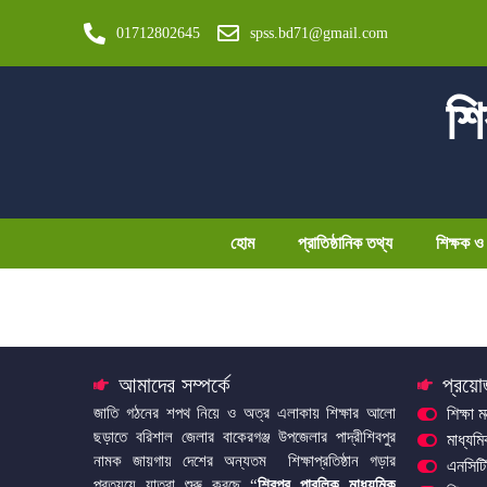
01712802645
spss.bd71@gmail.com
শি
হোম
প্রাতিষ্ঠানিক তথ্য
শিক্ষক ও স
আমাদের সম্পর্কে
প্রয়ো
জাতি গঠনের শপথ নিয়ে ও অত্র এলাকায় শিক্ষার আলো
শিক্ষা ম
ছড়াতে বরিশাল জেলার বাকেরগঞ্জ উপজেলার পাদ্রীশিবপুর
মাধ্যম
নামক জায়গায় দেশের অন্যতম শিক্ষাপ্রতিষ্ঠান গড়ার
এনসিটি
প্রত্যয়ে যাত্রা শুরু করছে “
শিবপুর পাবলিক মাধ্যমিক