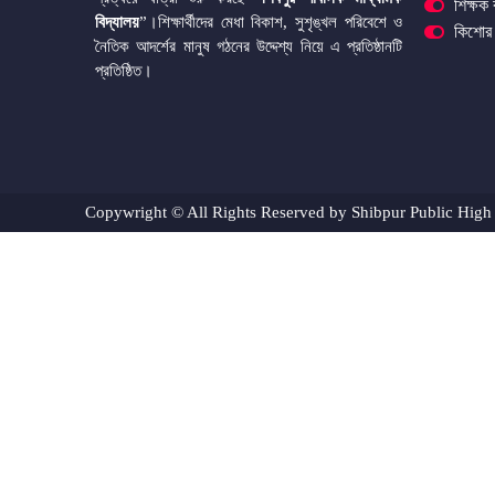
শিক্ষক
বিদ্যালয়
”।শিক্ষার্থীদের মেধা বিকাশ, সুশৃঙ্খল পরিবেশে ও
কিশোর 
নৈতিক আদর্শের মানুষ গঠনের উদ্দেশ্য নিয়ে এ প্রতিষ্ঠানটি
প্রতিষ্ঠিত।
Copywright © All Rights Reserved by Shibpur Public High