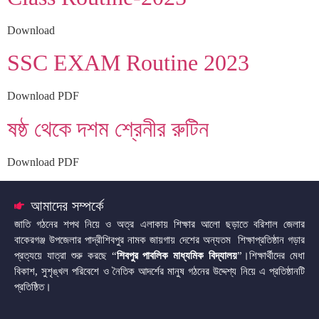
Download
SSC EXAM Routine 2023
Download PDF
ষষ্ঠ থেকে দশম শ্রেনীর রুটিন
Download PDF
আমাদের সম্পর্কে
জাতি গঠনের শপথ নিয়ে ও অত্র এলাকায় শিক্ষার আলো ছড়াতে বরিশাল জেলার
বাকেরগঞ্জ উপজেলার পাদ্রীশিবপুর নামক জায়গায় দেশের অন্যতম শিক্ষাপ্রতিষ্ঠান গড়ার
প্রত্যয়ে যাত্রা শুরু করছে “
শিবপুর পাবলিক মাধ্যমিক বিদ্যালয়
”।শিক্ষার্থীদের মেধা
বিকাশ, সুশৃঙ্খল পরিবেশে ও নৈতিক আদর্শের মানুষ গঠনের উদ্দেশ্য নিয়ে এ প্রতিষ্ঠানটি
প্রতিষ্ঠিত।