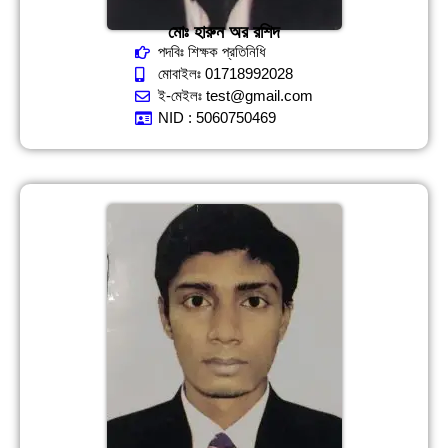
মোঃ হারুন অর রশিদ
পদবিঃ শিক্ষক প্রতিনিধি
মোবাইলঃ 01718992028
ই-মেইলঃ test@gmail.com
NID : 5060750469