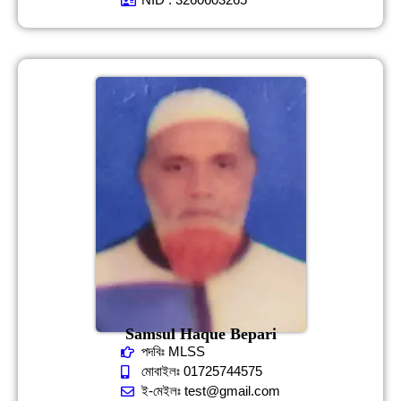
Samsul Haque Bepari
পদবিঃ MLSS
মোবাইলঃ 01725744575
ই-মেইলঃ test@gmail.com