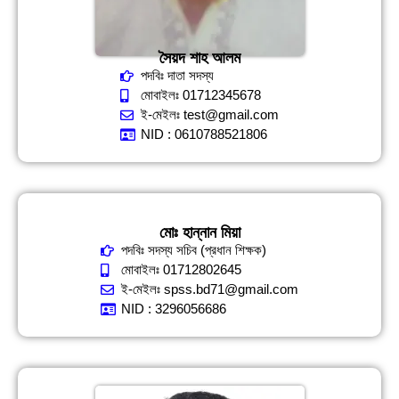
সৈয়দ শাহ আলম
পদবিঃ দাতা সদস্য
মোবাইলঃ 01712345678
ই-মেইলঃ test@gmail.com
NID : 0610788521806
মোঃ হান্নান মিয়া
পদবিঃ সদস্য সচিব (প্রধান শিক্ষক)
মোবাইলঃ 01712802645
ই-মেইলঃ spss.bd71@gmail.com
NID : 3296056686