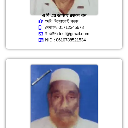
এ বি এম গুলজার রহমান খান
পদবিঃ বিদ্যোৎসাহী সদস্য
মোবাইলঃ 01712345678
ই-মেইলঃ test@gmail.com
NID : 0610788521534