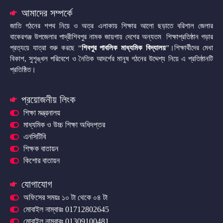
আমাদের সম্পর্কে
জাতি গঠনের শপথ নিয়ে ও অত্র এলাকায় শিক্ষার আলো ছড়াতে বরিশাল জেলার
বাকেরগঞ্জ উপজেলার পাদ্রীশিবপুর নামক জায়গায় দেশের অন্যতম শিক্ষাপ্রতিষ্ঠান গড়ার
প্রত্যয়ে যাত্রা শুরু করছে “
শিবপুর পাবলিক মাধ্যমিক বিদ্যালয়
”।শিক্ষার্থীদের মেধা
বিকাশ, সুশৃঙ্খল পরিবেশে ও নৈতিক আদর্শের মানুষ গঠনের উদ্দেশ্য নিয়ে এ প্রতিষ্ঠানটি
প্রতিষ্ঠিত।
প্রয়োজনীয় লিংক
শিক্ষা মন্ত্রনালয়
মাধ্যমিক ও উচ্চ শিক্ষা অধিদপ্তর
এনসিটিবি
শিক্ষক বাতায়ন
কিশোর বাতায়ন
যোগাযোগ
অফিসের সময়ঃ ১০ টা থেকে ০৪ টা
মোবাইল নাম্বারঃ 01712802645
মোবাইল নাম্বারঃ 01309100481