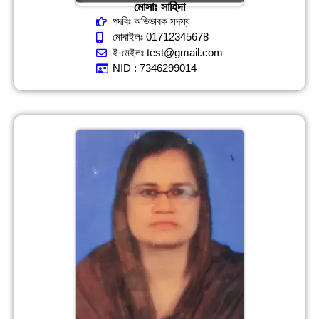
মোসাঃ সাহিদা
পদবিঃ অভিভাবক সদস্য
মোবাইলঃ 01712345678
ই-মেইলঃ test@gmail.com
NID : 7346299014