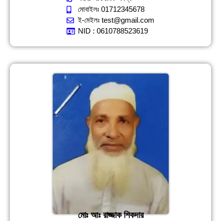
মোবাইলঃ 01712345678
ই-মেইলঃ test@gmail.com
NID : 0610788523619
মোঃ আঃ রাজ্জাক শিকদার