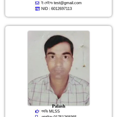
ই-মেইলঃ test@gmail.com
NID : 6012697113
Palash
পদবিঃ MLSS
মোবাইলঃ 01751269365