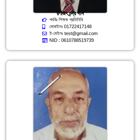
রণজিৎ চন্দ্র দাস
পদবিঃ শিক্ষক প্রতিনিধি
মোবাইলঃ 01722417148
ই-মেইলঃ test@gmail.com
NID : 0610788519739