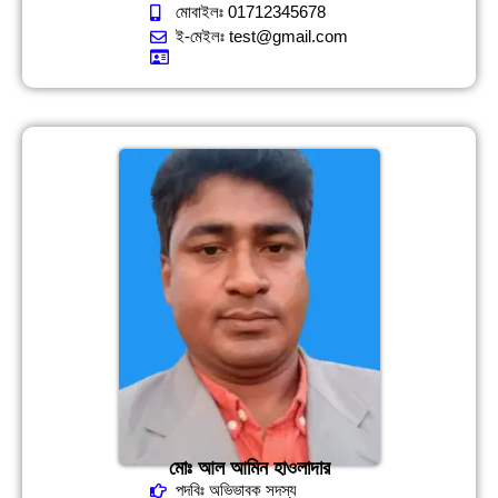
মোবাইলঃ 01712345678
ই-মেইলঃ test@gmail.com
মোঃ আল আমিন হাওলাদার
পদবিঃ অভিভাবক সদস্য