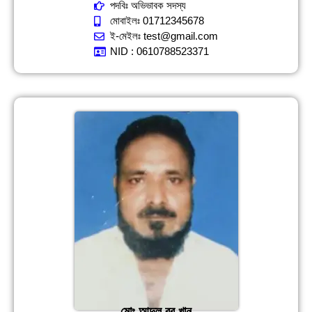
পদবিঃ অভিভাবক সদস্য
মোবাইলঃ 01712345678
ই-মেইলঃ test@gmail.com
NID : 0610788523371
মোঃ আব্দুল রব খান