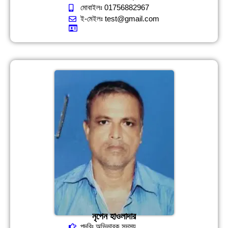
মোবাইলঃ 01756882967
ই-মেইলঃ test@gmail.com
নৃপেন হাওলাদার
পদবিঃ অভিভাবক সদস্য