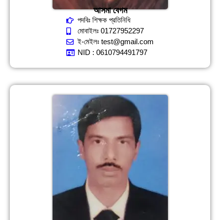
আসমা বেগম
পদবিঃ শিক্ষক প্রতিনিধি
মোবাইলঃ 01727952297
ই-মেইলঃ test@gmail.com
NID : 0610794491797