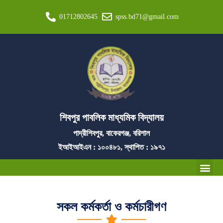
01712802645
spss.bd71@gmail.com
শিবপুর পাবলিক মাধ্যমিক বিদ্যালয়
পাদ্রীশিবপুর, বাকেরগঞ্জ, বরিশাল
ইআইআইএন : ১০০৪৮১, স্থাপিত : ১৯৭১
সকল কর্মকর্তা ও কর্মচারীগণ