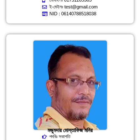
ই-মেইলঃ test@gmail.com
NID : 06140788518038
মজুমদার মোস্তাফিজ মনির
পদবিঃ সভাপতি