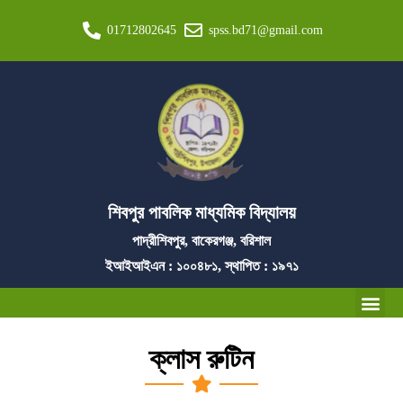
01712802645
spss.bd71@gmail.com
শিবপুর পাবলিক মাধ্যমিক বিদ্যালয়
পাদ্রীশিবপুর, বাকেরগঞ্জ, বরিশাল
ইআইআইএন : ১০০৪৮১, স্থাপিত : ১৯৭১
ক্লাস রুটিন