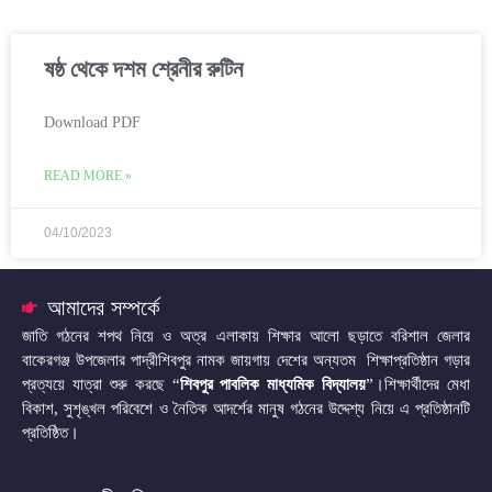
ষষ্ঠ থেকে দশম শ্রেনীর রুটিন
Download PDF
READ MORE »
04/10/2023
আমাদের সম্পর্কে
জাতি গঠনের শপথ নিয়ে ও অত্র এলাকায় শিক্ষার আলো ছড়াতে বরিশাল জেলার
বাকেরগঞ্জ উপজেলার পাদ্রীশিবপুর নামক জায়গায় দেশের অন্যতম শিক্ষাপ্রতিষ্ঠান গড়ার
প্রত্যয়ে যাত্রা শুরু করছে “
শিবপুর পাবলিক মাধ্যমিক বিদ্যালয়
”।শিক্ষার্থীদের মেধা
বিকাশ, সুশৃঙ্খল পরিবেশে ও নৈতিক আদর্শের মানুষ গঠনের উদ্দেশ্য নিয়ে এ প্রতিষ্ঠানটি
প্রতিষ্ঠিত।